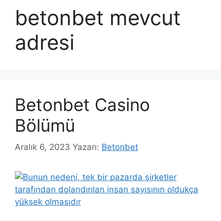
betonbet mevcut
adresi
Betonbet Casino
Bölümü
Aralık 6, 2023
Yazarı:
Betonbet