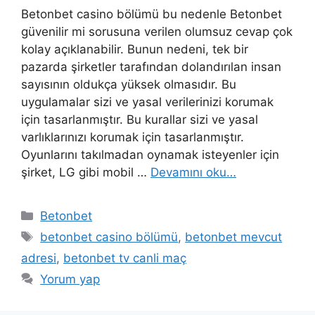
Betonbet casino bölümü bu nedenle Betonbet
güvenilir mi sorusuna verilen olumsuz cevap çok
kolay açıklanabilir. Bunun nedeni, tek bir
pazarda şirketler tarafından dolandırılan insan
sayısının oldukça yüksek olmasıdır. Bu
uygulamalar sizi ve yasal verilerinizi korumak
için tasarlanmıştır. Bu kurallar sizi ve yasal
varlıklarınızı korumak için tasarlanmıştır.
Oyunlarını takılmadan oynamak isteyenler için
şirket, LG gibi mobil …
Devamını oku…
Kategoriler
Betonbet
Etiketler
betonbet casino bölümü
,
betonbet mevcut
adresi
,
betonbet tv canli maç
Yorum yap