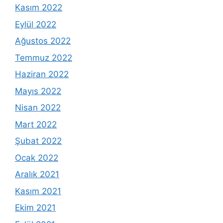
Kasım 2022
Eylül 2022
Ağustos 2022
Temmuz 2022
Haziran 2022
Mayıs 2022
Nisan 2022
Mart 2022
Şubat 2022
Ocak 2022
Aralık 2021
Kasım 2021
Ekim 2021